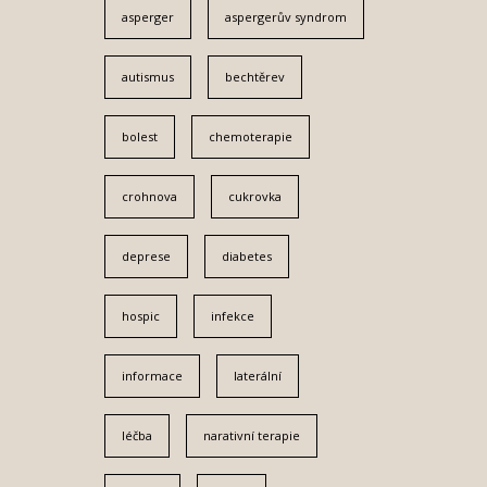
asperger
aspergerův syndrom
autismus
bechtěrev
bolest
chemoterapie
crohnova
cukrovka
deprese
diabetes
hospic
infekce
informace
laterální
léčba
narativní terapie