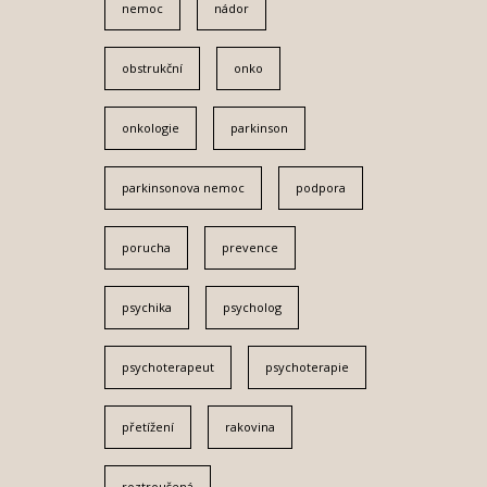
nemoc
nádor
obstrukční
onko
onkologie
parkinson
parkinsonova nemoc
podpora
porucha
prevence
psychika
psycholog
psychoterapeut
psychoterapie
přetížení
rakovina
roztroušená