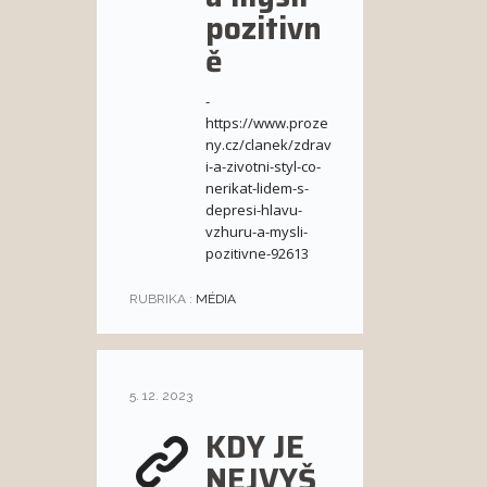
pozitivn
ě
-
https://www.proze
ny.cz/clanek/zdrav
i-a-zivotni-styl-co-
nerikat-lidem-s-
depresi-hlavu-
vzhuru-a-mysli-
pozitivne-92613
RUBRIKA :
MÉDIA
5. 12. 2023
KDY JE
NEJVYŠ