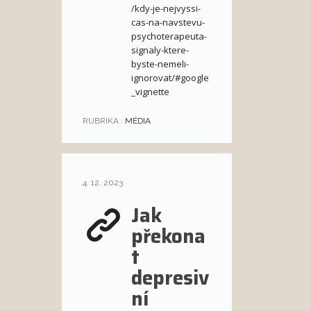
/kdy-je-nejvyssi-
cas-na-navstevu-
psychoterapeuta-
signaly-ktere-
byste-nemeli-
ignorovat/#google
_vignette
RUBRIKA :
MÉDIA
4. 12. 2023
Jak
překona
t
depresiv
ní