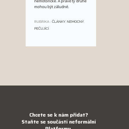
nemotorické. A právě ty druhé
mohou být záludné.
RUBRIKA :
ČLÁNKY
,
NEMOCNÝ
,
PEČUJÍCÍ
Chcete se k nám přidat?
Staňte se součástí neformální
Platformy.