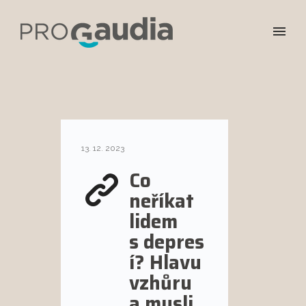
13. 12. 2023
Co
neříkat
lidem
s depres
í? Hlavu
vzhůru
a mysli