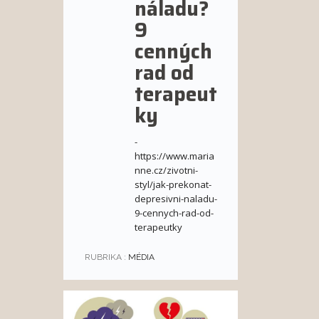
náladu?
9
cenných
rad od
terapeut
ky
-
https://www.maria
nne.cz/zivotni-
styl/jak-prekonat-
depresivni-naladu-
9-cennych-rad-od-
terapeutky
RUBRIKA :
MÉDIA