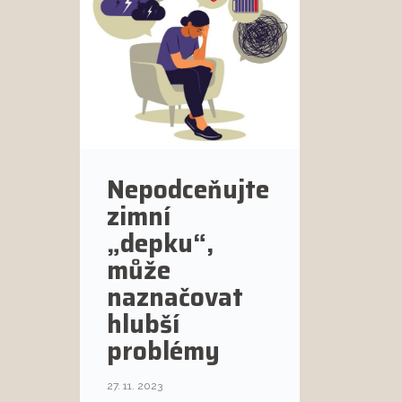
Nepodceňujte
zimní
„depku“,
může
naznačovat
hlubší
problémy
27. 11. 2023