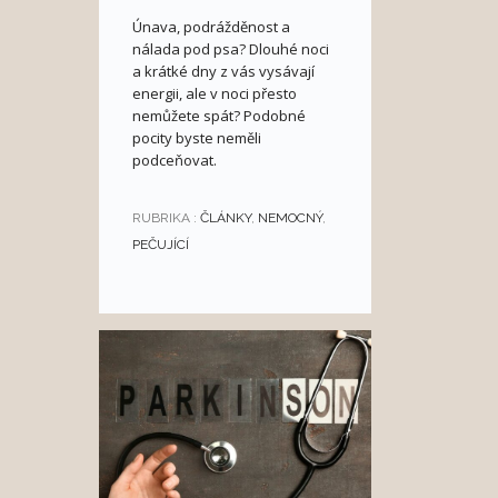
Únava, podrážděnost a
nálada pod psa? Dlouhé noci
a krátké dny z vás vysávají
energii, ale v noci přesto
nemůžete spát? Podobné
pocity byste neměli
podceňovat.
RUBRIKA :
ČLÁNKY
,
NEMOCNÝ
,
PEČUJÍCÍ