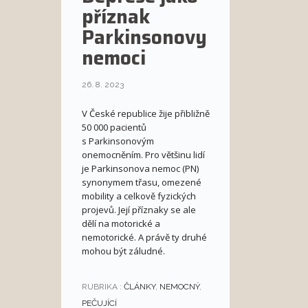
příznak
Parkinsonovy
nemoci
26. 8. 2023
V České republice žije přibližně
50 000 pacientů
s Parkinsonovým
onemocněním. Pro většinu lidí
je Parkinsonova nemoc (PN)
synonymem třasu, omezené
mobility a celkově fyzických
projevů. Její příznaky se ale
dělí na motorické a
nemotorické. A právě ty druhé
mohou být záludné.
RUBRIKA :
ČLÁNKY
,
NEMOCNÝ
,
PEČUJÍCÍ