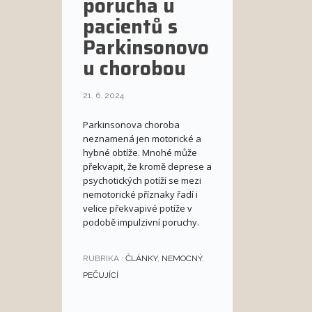
porucha u
pacientů s
Parkinsonovo
u chorobou
21. 6. 2024
Parkinsonova choroba
neznamená jen motorické a
hybné obtíže. Mnohé může
překvapit, že kromě deprese a
psychotických potíží se mezi
nemotorické příznaky řadí i
velice překvapivé potíže v
podobě impulzivní poruchy.
RUBRIKA :
ČLÁNKY
,
NEMOCNÝ
,
PEČUJÍCÍ