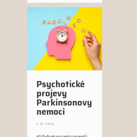
Psychotické
projevy
Parkinsonovy
nemoci
1. 12. 2023
Až čtyřicet procent pacientů