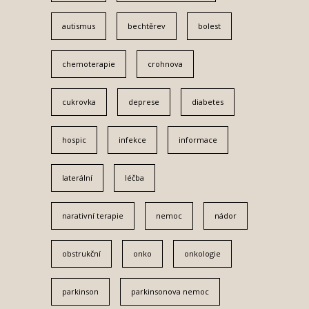
autismus
bechtěrev
bolest
chemoterapie
crohnova
cukrovka
deprese
diabetes
hospic
infekce
informace
laterální
léčba
narativní terapie
nemoc
nádor
obstrukční
onko
onkologie
parkinson
parkinsonova nemoc