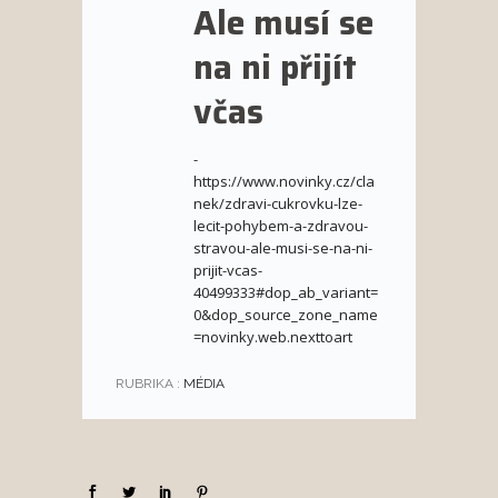
Ale musí se
na ni přijít
včas
-
https://www.novinky.cz/cla
nek/zdravi-cukrovku-lze-
lecit-pohybem-a-zdravou-
stravou-ale-musi-se-na-ni-
prijit-vcas-
40499333#dop_ab_variant=
0&dop_source_zone_name
=novinky.web.nexttoart
RUBRIKA :
MÉDIA