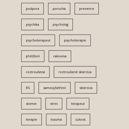
podpora
porucha
prevence
psychika
psycholog
psychoterapeut
psychoterapie
přetížení
rakovina
roztroušená
roztroušené skleróza
RS
samovyšetření
skleróza
stomie
stres
terapeut
terapie
trauma
úzkost