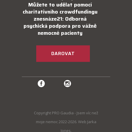
Můžete to udělat pomocí
charitativního crowdfundingu
znesnáze21: Odborná
psychická podpora pro vážně
nemocné pacienty
DAROVAT
Copyright PRO Gaudia - Jsem víc než
moje nemoc 2022-2026. Web Jarka
Jones.