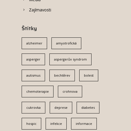
Zajímavosti
Štítky
alzheimer
amyotrofická
asperger
aspergerův syndrom
autismus
bechtěrev
bolest
chemoterapie
crohnova
cukrovka
deprese
diabetes
hospic
infekce
informace