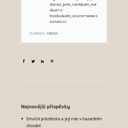
davaci_pole_varA&utm_me
dium=z-
boxiku&utm_source=www.s
eznam.cz
RUBRIKA :
MÉDIA
Nejnovější příspěvky
Emoční prázdnota a její role v hazardním
chování