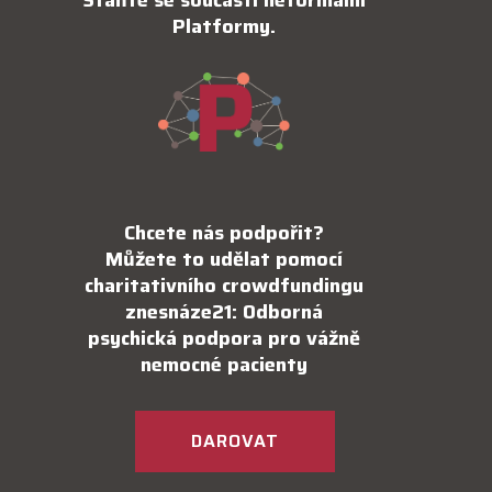
Staňte se součástí neformální
Platformy.
Chcete nás podpořit?
Můžete to udělat pomocí
charitativního crowdfundingu
znesnáze21: Odborná
psychická podpora pro vážně
nemocné pacienty
DAROVAT