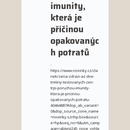
imunity,
která je
příčinou
opakovanýc
h potratů
-
https://www.novinky.cz/cla
nek/zena-zdravi-az-dve-
tretiny-testovanych-zen-
trpi-poruchou-imunity-
ktera-je-pricinou-
opakovanych-potratu-
40464887#dop_ab_variant=
0&dop_source_zone_name
=novinky.sznhp.box&sourc
e=hp&seq_no=6&utm_camp
aign=abtest245_nove_vyhle