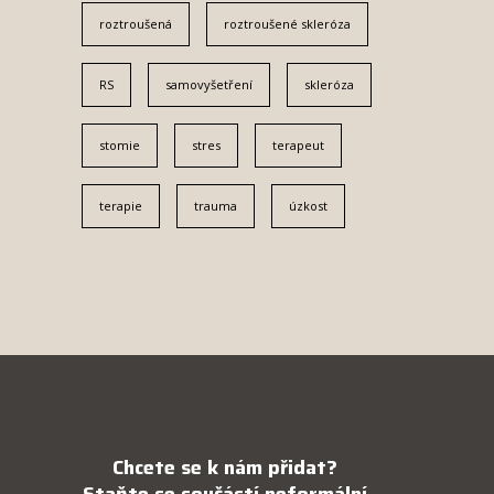
roztroušená
roztroušené skleróza
RS
samovyšetření
skleróza
stomie
stres
terapeut
terapie
trauma
úzkost
Chcete se k nám přidat?