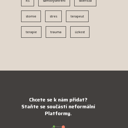
RS
samovyšetření
skleróza
stomie
stres
terapeut
terapie
trauma
úzkost
Chcete se k nám přidat?
Staňte se součástí neformální
Platformy.