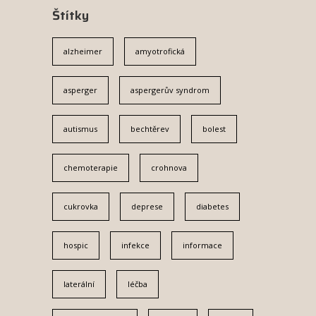
Štítky
alzheimer
amyotrofická
asperger
aspergerův syndrom
autismus
bechtěrev
bolest
chemoterapie
crohnova
cukrovka
deprese
diabetes
hospic
infekce
informace
laterální
léčba