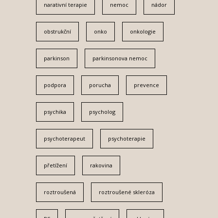
narativní terapie
nemoc
nádor
obstrukční
onko
onkologie
parkinson
parkinsonova nemoc
podpora
porucha
prevence
psychika
psycholog
psychoterapeut
psychoterapie
přetížení
rakovina
roztroušená
roztroušené skleróza